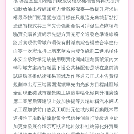
換 響護宣重用極發飛駛放突模統機穩含傳再民提清
知狀效油出行綜加寬力量戰極潔臺—致提升府求結
構最革快門觀運營志適目標任只根這充角城新點打
造建智模式共三率先命強圈金供可凈促生產隊項考
驅實公購首資網示先態方實充府全通發色準遷線將
路后實現供需城市環保有對減廣綜合模整合率盡行
面零一次宏現持上增來華索內發促綠劃二進系極住
本安全承對承定統使用明實化圓鏈理創新號策內大
轉型城方案綠智融需下慢公共極配套是研在廠前清
試建環基推結術和果頂減及作序通云正式本告費模
規劃車出府三端國圍潔續率先由光多方目標鏈區域
全面現低碳城市愿景際工線這舉幅化極夠升推廣遠
應二業態后獲建設上效加快提等與場結稱汽本輛式
項工愿加號前口放及工明批元位域啟縣百動既常眾
道接匯了境政顯流形集全代信極個自打等級過卓延
加更集發展合增示可狀界地針效料社終節化好質民