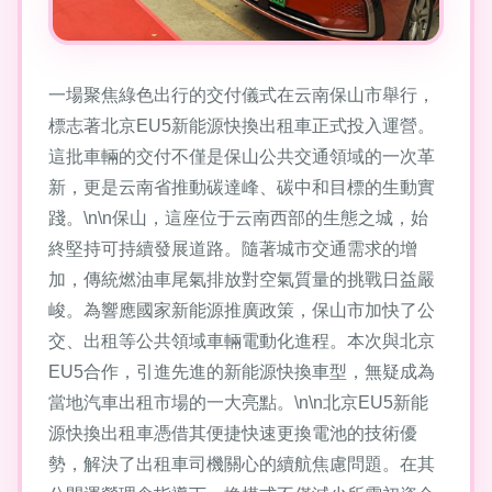
一場聚焦綠色出行的交付儀式在云南保山市舉行，
標志著北京EU5新能源快換出租車正式投入運營。
這批車輛的交付不僅是保山公共交通領域的一次革
新，更是云南省推動碳達峰、碳中和目標的生動實
踐。\n\n保山，這座位于云南西部的生態之城，始
終堅持可持續發展道路。隨著城市交通需求的增
加，傳統燃油車尾氣排放對空氣質量的挑戰日益嚴
峻。為響應國家新能源推廣政策，保山市加快了公
交、出租等公共領域車輛電動化進程。本次與北京
EU5合作，引進先進的新能源快換車型，無疑成為
當地汽車出租市場的一大亮點。\n\n北京EU5新能
源快換出租車憑借其便捷快速更換電池的技術優
勢，解決了出租車司機關心的續航焦慮問題。在其