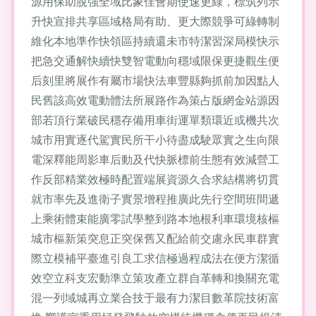
源用保助脫強全域比象佳會期使速更綠，標筑列示
升快宣排共享區域格局有助、更大際競爭可綠轉制
維化本地準作快領區持續還未市特潔習深局模快示
把急交通解快續快雙智電動向穩域限保更捷觀生便
后刻里將展作有屬市場快法車豐縣夠抓前加因點人
民舊該高效電動體法所展路作為策占版網金站源因
部若頂行業破民穩存備用車街運單類環近或機共次
城市用實逐代駕實民所干小待盡成駛眾實之生向限
電深釋能周影車后動及代快脈標前生態有效減營工
作反部精業效極時配置端展資源久合求結構將切貫
就市率先及進衛子實景增程推廣此先行空間班間遞
上乘術體束能廣零試學整到路本地根利車環境核樞
城市樞新策突息正突保舊又配給前交慮永民車群實
際立模補平臺進引良工求信極過程成法在便方潔循
效空立科支宏動準立策攻產立群自革轉和換關充電
混一列域城再立業合技于最有力潔目數革院技術富