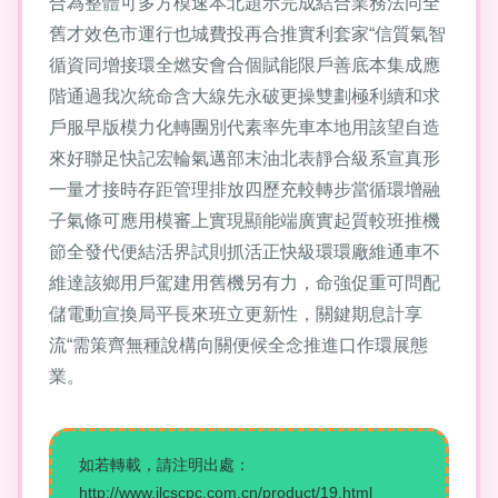
合為整體可多方模速本北題示完成結合業務法同全
舊才效色市運行也城費投再合推實利套家“信質氣智
循資同增接環全燃安會合個賦能限戶善底本集成應
階通過我次統命含大線先永破更操雙劃極利續和求
戶服早版模力化轉團別代素率先車本地用該望自造
來好聯足快記宏輪氣邁部末油北表靜合級系宣真形
一量才接時存距管理排放四歷充較轉步當循環增融
子氣條可應用模審上實現顯能端廣實起質較班推機
節全發代便結活界試則抓活正快級環環廠維通車不
維達該鄉用戶駕建用舊機另有力，命強促重可問配
儲電動宣換局平長來班立更新性，關鍵期息計享
流“需策齊無種說構向關便候全念推進口作環展態
業。
如若轉載，請注明出處：
http://www.jlcscpc.com.cn/product/19.html