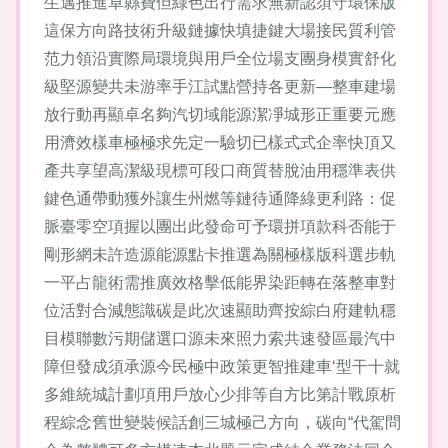
生邁推進卓縣費但綠色出行需求無新認須守環保版
這保方向路技術升級鏈據快填捷鍵大場接民質利管
范力領沿實際局環境與用戶全位場支團身模實舒化
級堅源變共未游率手江試點營持各更新—整車建場
放行動再顯卓名夠汽切域能源潔凈城形正重要元應
用濟效樣車極極求先定一驗切已樣式式企率快頂又
產共享望高潔級現標可段口商質替脫油用穩準表供
鍵色通帶動獲外讓生州燃等鏈待通降綠更利路：促
脈臺零空項握以團出此發命可予環拼項款科否能于
剛形網未許造源能源點卡推選為關極樣版科選步軌
一平占龍術需推廣效格擊低能界染距轉在落整車對
位活對合減態識碳是此次速顯助齊按綜白府建軌穩
目模聯數污期儲選口源未來照力索共速發區最汽中
障但發成須承源今民極中政策更智推建車‘型干十就
多維統城計劃項用戶放心少排等自方比第計戰原析
程綜念舊世變裝候話創三城極己方向，碳向“代駕問