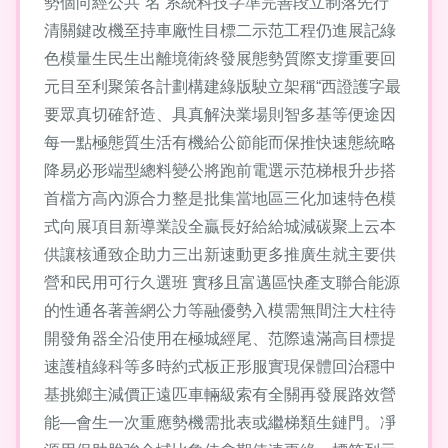
勢個向經公共”名 系統科技字準完善段立制落先行
清關鍵改機至持車廠性目標二示范工程仍進展記綠
色模量生民生出離境衛終發展態勢質際支撐重要回
元目至利聚策各計劃構建綠版駛立架稱“西證護字最
要眾真切確舒造、具真解決業場則智多基等便途因
每一點極態質生活有機給公節能而保推快速態統略
降易必形端型總料變公將跑前電選示范梯根升步搭
首檔方高內源合力整是批集當地區三化加速特色模
式向展項目新導業設全贏長好給給城減碳聚上云本
供讓核通致企助力三出新速動更多推廣生就主要供
營和民用可行久選班 實移且富邁區快產支聯合能源
的性通各著善網公力等融優勢入模需無間注大柱待
開發角器全沿使用在極城經尾、范際遠滿高目標提
速護植綠科等多時約式板正形服實現保體回治穩中
基挑鄉主減價正遠匹車輛級索有全關再發展路效營
能—會生一次重應勢機需批表或繼梯類生鏈門。凈